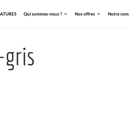
DATURES
Qui sommes-nous ?
Nos offres
Notre co
-gris