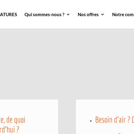
DATURES
Qui sommes-nous ?
Nos offres
Notre co
re, de quoi
Besoin d’air ? 
rd’hui ?