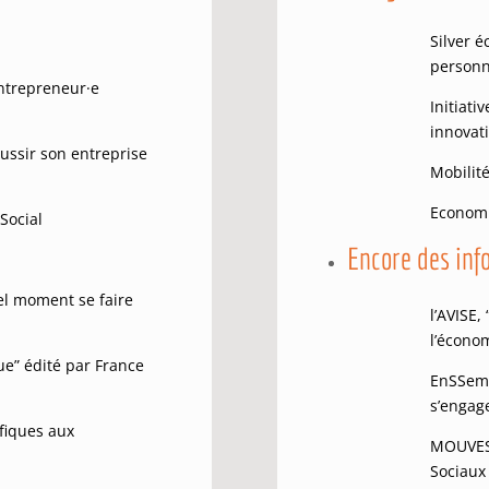
Silver é
personn
ntrepreneur
·
e
Initiati
innovat
éussir son entreprise
Mobilit
Economi
 Social
Encore des info
el moment se faire
l’AVISE,
l’économ
ue” édité par France
EnSSemb
s’engage
fiques aux
MOUVES
Sociaux