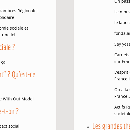
On passe
Chambres Régionales
Le mouv
olidaire
le labo 
nomie sociale et
fonda.as
 une loi
Say yes
ciale ?
Carnets
sur Fra
 ça
t” ? Qu’est-ce
L’esprit
France 
On a la 
France 
de With Out Model
Actifs R
e-t-on ?
sociéta
Les grandes th
pact social