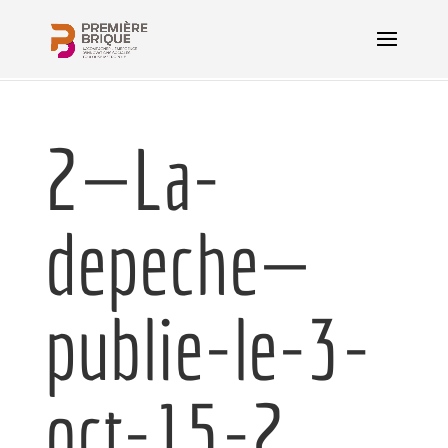
2—La-
depeche—
publie-le-3-
oct-15-2