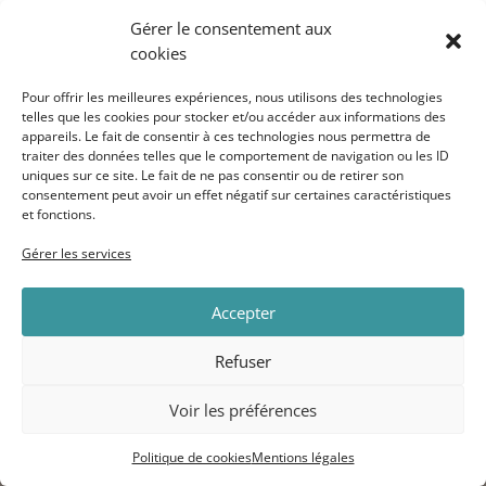
Nous avons le plaisir de vous faire découvrir
Gérer le consentement aux
l’ensemble de nos actions et projets sur notre
cookies
nouveau site web !
Pour offrir les meilleures expériences, nous utilisons des technologies
Vous y trouverez une quantité de projets
telles que les cookies pour stocker et/ou accéder aux informations des
inspirants, nos experts et notre jury, des dizaines
appareils. Le fait de consentir à ces technologies nous permettra de
traiter des données telles que le comportement de navigation ou les ID
de liens-ressource pour tout savoir sur tout… ou
uniques sur ce site. Le fait de ne pas consentir ou de retirer son
presque !
consentement peut avoir un effet négatif sur certaines caractéristiques
et fonctions.
Gérer les services
←
Lancement de l'appel à projet 2018 !
Accepter
Retour sur le "Petit Déjeuner Innovation"
→
Refuser
Voir les préférences
Politique de cookies
Mentions légales