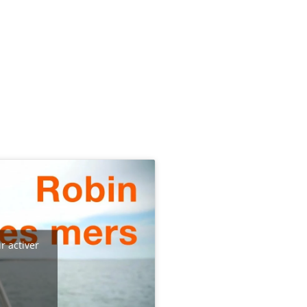
r activer
s