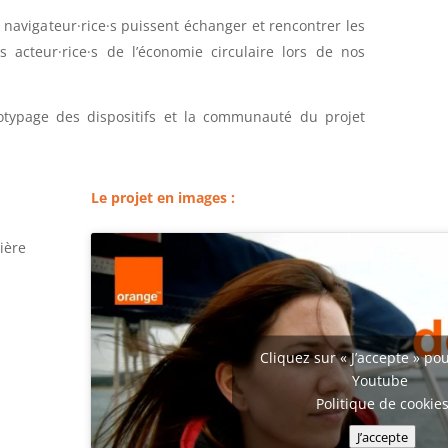
 navigateur
·rice·
s puissent échanger et rencontrer les
ts acteur
·rice·
s de l’économie circulaire lors de nos
otypage des dispositifs et la communauté du projet
Le projet en images :
ière
Cliquez sur « J’accepte » pou
Youtube
Politique de cookie
J’accepte