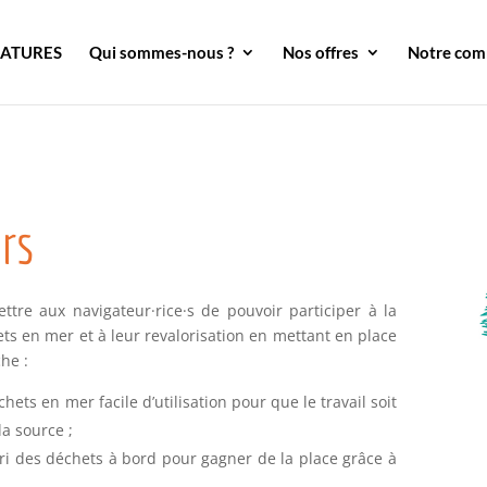
DATURES
Qui sommes-nous ?
Nos offres
Notre co
rs
ttre aux navigateur
·rice·
s de pouvoir participer à la
ts en mer et à leur revalorisation en mettant en place
che :
hets en mer facile d’utilisation pour que le travail soit
la source ;
ri des déchets à bord pour gagner de la place grâce à