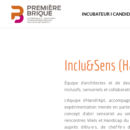
INCUBATEUR I CANDI
Inclu&Sens (H
Équipe d’architectes et de des
inclusifs, sensoriels et collaborati
L’équipe d’Handi’Apt, accompa
expérimentation menée en partenar
concept d’abri sensoriel au 
rencontres Vilels et Handicap du
auprès d’élu
·
e
·
s, de chef
·fe·s
d’