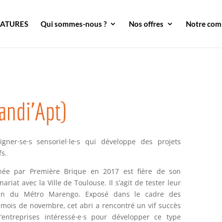
DATURES
Qui sommes-nous ?
Nos offres
Notre co
andi’Apt)
igner
·se·
s sensoriel
·le·
s qui développe des projets
fs.
gnée par Première Brique en 2017 est fière de son
iat avec la Ville de Toulouse. Il s’agit de tester leur
sein du Métro Marengo. Exposé dans le cadre des
 mois de novembre, cet abri a rencontré un vif succès
entreprises intéressé
·e·s
pour développer ce type