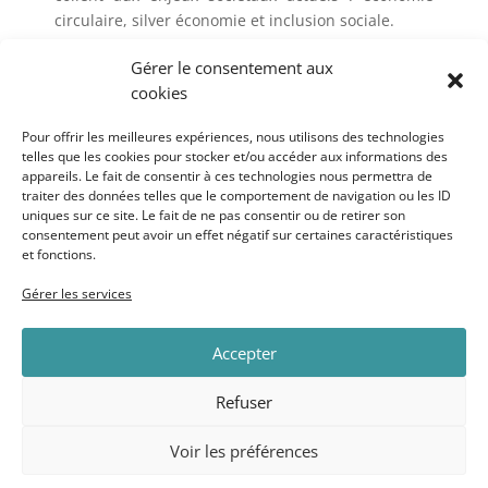
circulaire, silver économie et inclusion sociale.
Bienvenue à toutes et tous !
Gérer le consentement aux
cookies
Retrouvez une description de tous les projets sur nos
réseaux sociaux :
Pour offrir les meilleures expériences, nous utilisons des technologies
https://www.facebook.com/premierebrique31
et
https:/
telles que les cookies pour stocker et/ou accéder aux informations des
/www.linkedin.com/in/premi%C3%A8re-brique-
appareils. Le fait de consentir à ces technologies nous permettra de
traiter des données telles que le comportement de navigation ou les ID
705957108/
uniques sur ce site. Le fait de ne pas consentir ou de retirer son
consentement peut avoir un effet négatif sur certaines caractéristiques
et fonctions.
←
Le jury de sélection de l’incubateur pour une
Gérer les services
nouvelle promotion 2023
Nous travaillons désormais dans un tiers lieu tout
Accepter
neuf !
→
Refuser
Voir les préférences