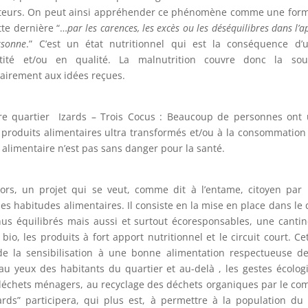
eurs. On peut ainsi appréhender ce phénomène comme une form
ette dernière “…
par les carences, les excès ou les déséquilibres dans l’
rsonne
.”
C’est un état nutritionnel qui est la conséquence d’
tité et/ou en qualité. La malnutrition couvre donc la sous
rairement aux idées reçues.
re quartier Izards – Trois Cocus : Beaucoup de personnes ont 
roduits alimentaires ultra transformés et/ou à la consommation
 alimentaire n’est pas sans danger pour la santé.
rs, un projet qui se veut, comme dit à l’entame, citoyen par l
s habitudes alimentaires. Il consiste en la mise en place dans le 
 équilibrés mais aussi et surtout écoresponsables, une cantine
bio, les produits à fort apport nutritionnel et le circuit court. C
de la sensibilisation à une bonne alimentation respectueuse de
u yeux des habitants du quartier et au-delà , les gestes écolo
es déchets ménagers, au recyclage des déchets organiques par le co
rds” participera, qui plus est, à permettre à la population du q