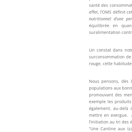
santé des consommat
effet, l’OMS définit c
nutritionnel d’une pe
équilibrée en quan
suralimentation cont
Un constat dans not
surconsommation de p
rouge, cette habitude
Nous pensons, dès lo
populations aux bonne
promouvant des menus
exemple les produits 
également, au-delà 
mettre en exergue, a
l’initiation au tri d
“Une Cantine aux Iza