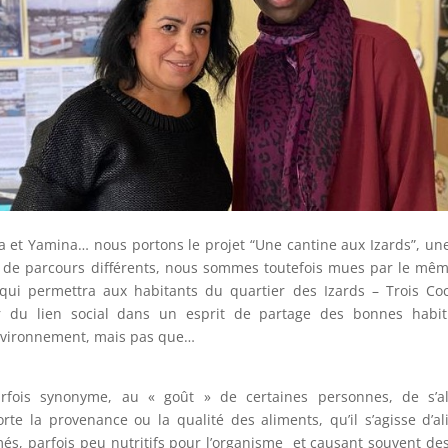
et Yamina… nous portons le projet “Une cantine aux Izards”, une i
s de parcours différents, nous sommes toutefois mues par le mêm
qui permettra aux habitants du quartier des Izards – Trois Co
r du lien social dans un esprit de partage des bonnes habit
nvironnement, mais pas que…
rfois synonyme, au « goût » de certaines personnes, de s’a
te la provenance ou la qualité des aliments, qu’il s’agisse d’a
més, parfois peu nutritifs pour l’organisme et causant souvent de